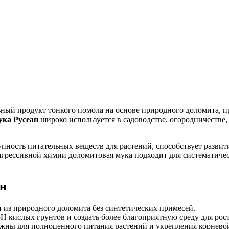
ый продукт тонкого помола на основе природного доломита, п
ука Русеан
широко используется в садоводстве, огородничестве, 
упность питательных веществ для растений, способствует разви
грессивной химии доломитовая мука подходит для систематичес
ан
 из природного доломита без синтетических примесей.
H кислых грунтов и создать более благоприятную среду для рост
жны для полноценного питания растений и укрепления корнево