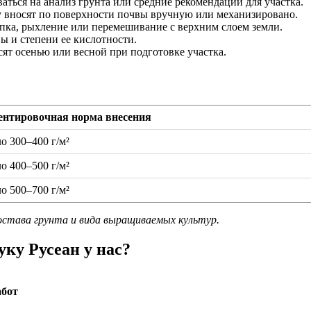
ться на анализ грунта или средние рекомендации для участка.
вносят по поверхности почвы вручную или механизировано.
пка, рыхление или перемешивание с верхним слоем земли.
ы и степени ее кислотности.
ят осенью или весной при подготовке участка.
ентировочная норма внесения
о 300–400 г/м²
о 400–500 г/м²
о 500–700 г/м²
остава грунта и вида выращиваемых культур.
ку Русеан у нас?
абот