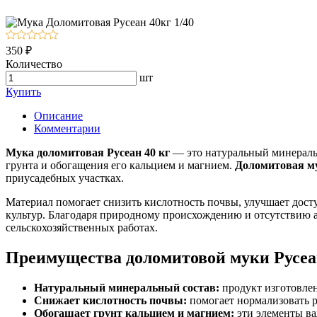
350 ₽
Количество
шт
Купить
Описание
Комментарии
Мука доломитовая Русеан 40 кг
— это натуральный минеральн
грунта и обогащения его кальцием и магнием.
Доломитовая м
приусадебных участках.
Материал помогает снизить кислотность почвы, улучшает дост
культур. Благодаря природному происхождению и отсутствию а
сельскохозяйственных работах.
Преимущества доломитовой муки Русе
Натуральный минеральный состав:
продукт изготовлен
Снижает кислотность почвы:
помогает нормализовать p
Обогащает грунт кальцием и магнием:
эти элементы ва