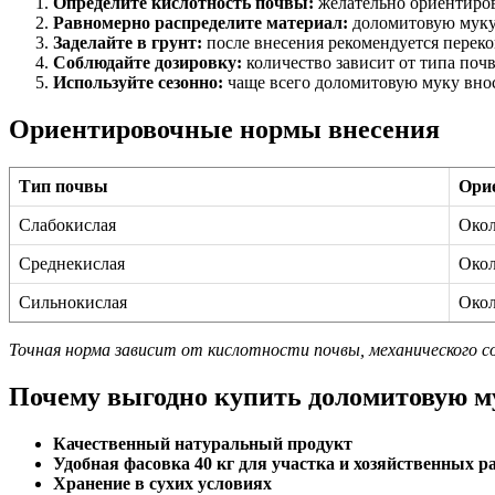
Определите кислотность почвы:
желательно ориентирова
Равномерно распределите материал:
доломитовую муку 
Заделайте в грунт:
после внесения рекомендуется переко
Соблюдайте дозировку:
количество зависит от типа почв
Используйте сезонно:
чаще всего доломитовую муку внос
Ориентировочные нормы внесения
Тип почвы
Ори
Слабокислая
Окол
Среднекислая
Окол
Сильнокислая
Окол
Точная норма зависит от кислотности почвы, механического с
Почему выгодно купить доломитовую му
Качественный натуральный продукт
Удобная фасовка 40 кг для участка и хозяйственных р
Хранение в сухих условиях