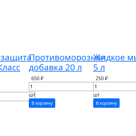
озащита
Противоморозная
Жидкое м
Класс
добавка 20 л
5 л
650 ₽
250 ₽
шт
шт
В корзину
В корзину