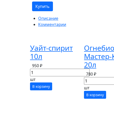
Купить
Описание
Комментарии
Уайт-спирит
Огнеби
10л
Мастер-
20л
950 ₽
780 ₽
шт
В корзину
шт
В корзину