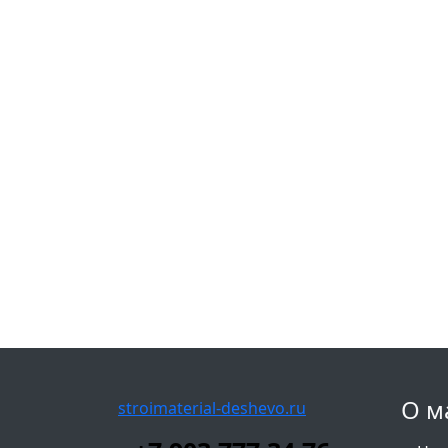
О м
stroimaterial-deshevo.ru