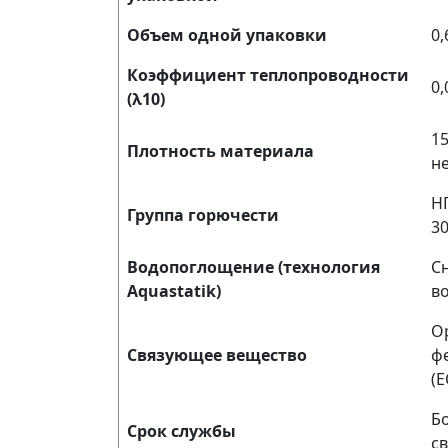
Объем одной упаковки
0,
Коэффициент теплопроводности
0,
(λ10)
15
Плотность материала
н
Н
Группа горючести
30
Водопоглощение (технология
С
Aquastatik)
в
О
Связующее вещество
ф
(
Бо
Срок службы
св