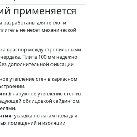
ций применяется
 разработаны для тепло- и
еплитель не несет механической
ка враспор между стропильными
 чердака. Плита 100 мм надежно
 без дополнительной фиксации
ое утепление стен в каркасном
остроении.
нг):
наружное утепление стен из
следующей облицовкой сайдингом,
елями.
ытия:
укладка по лагам пола для
лых помещений и изоляции