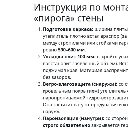
Инструкция по монт
«пирога» стены
Подготовка каркаса:
ширина плиты 
утеплитель плотно встал враспор (за 
между стропилами или стойками карк
ровно
590–600 мм
.
Укладка плит 100 мм:
вскройте упа
восстановит заявленный объем). Вста
поджимая края. Материал распрямитс
без зазоров.
Ветро-влагозащита (снаружи):
со с
кровельным покрытием) утеплитель
паропроницаемой гидро-ветрозащитн
Она защитит вату от продувания и к
наружу.
Пароизоляция (изнутри):
со сторон
строго обязательно
закрывается ге