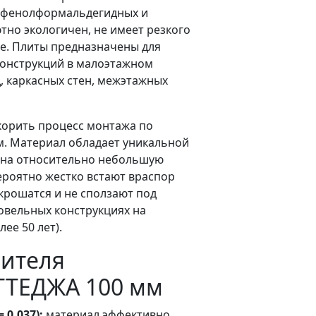
 фенолформальдегидных и
тно экологичен, не имеет резкого
те. Плиты предназначены для
конструкций в малоэтажном
д, каркасных стен, межэтажных
скорить процесс монтажа по
мм. Материал обладает уникальной
я на относительно небольшую
вероятно жестко встают враспор
крошатся и не сползают под
овельных конструкциях на
ее 50 лет).
лителя
ТТЕДЖА 100 мм
0,037):
материал эффективно