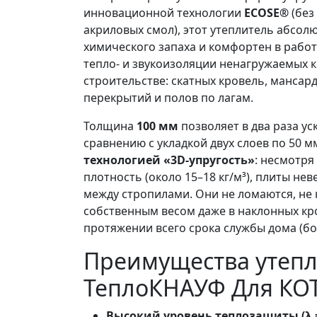
инновационной технологии
ECOSE®
(без
акриловых смол), этот утеплитель абсолю
химического запаха и комфортен в рабо
тепло- и звукоизоляции ненагружаемых 
строительстве: скатных кровель, мансар
перекрытий и полов по лагам.
Толщина
100 мм
позволяет в два раза у
сравнению с укладкой двух слоев по 50 
технологией «3D-упругость»
: несмотр
плотность (около 15–18 кг/м³), плиты не
между стропилами. Они не ломаются, не 
собственным весом даже в наклонных кр
протяжении всего срока службы дома (бол
Преимущества утеп
ТеплоКНАУФ Для КО
Высокий уровень теплозащиты (λ = 