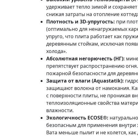
удерживает тепло зимой и сохраняет
снижая затраты на отопление коттед
Плотность и 3D-упругость:
при плот
(оптимально для ненагружаемых карк
упруго, что плита работает как пруж
деревянным стойкам, исключая появ
холода».
Абсолютная негорючесть (НГ):
мине
препятствует распространению огня
пожарной безопасности для деревянн
Защита от влаги (Aquastatik):
гидр
защищают волокна от намокания. Кап
с поверхности плиты, не проникая вн
теплоизоляционные свойства матери
влажности.
Экологичность ECOSE®:
натурально
безопасным для применения внутри ж
Вата меньше пылит и не колется, ка