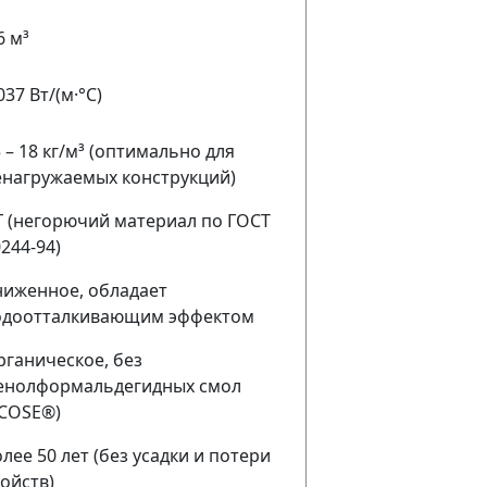
6 м³
037 Вт/(м·°C)
 – 18 кг/м³ (оптимально для
енагружаемых конструкций)
Г (негорючий материал по ГОСТ
244-94)
ниженное, обладает
одоотталкивающим эффектом
рганическое, без
енолформальдегидных смол
ECOSE®)
лее 50 лет (без усадки и потери
ойств)