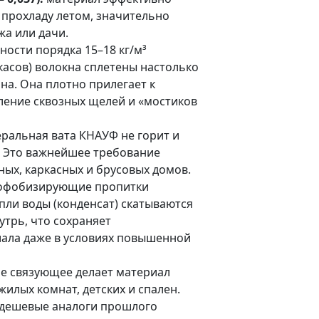
 прохладу летом, значительно
жа или дачи.
ности порядка 15–18 кг/м³
асов) волокна сплетены настолько
ина. Она плотно прилегает к
ление сквозных щелей и «мостиков
ральная вата КНАУФ не горит и
. Это важнейшее требование
ых, каркасных и брусовых домов.
офобизирующие пропитки
ли воды (конденсат) скатываются
утрь, что сохраняет
ала даже в условиях повышенной
е связующее делает материал
илых комнат, детских и спален.
к дешевые аналоги прошлого