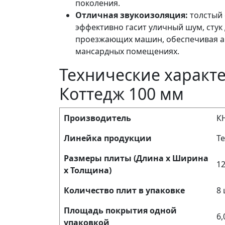
поколения.
Отличная звукоизоляция:
толстый 
эффективно гасит уличный шум, стук
проезжающих машин, обеспечивая а
мансардных помещениях.
Технические характ
Коттедж 100 мм
Производитель
КН
Линейка продукции
Т
Размеры плиты (Длина х Ширина
12
х Толщина)
Количество плит в упаковке
8 
Площадь покрытия одной
6,
упаковкой