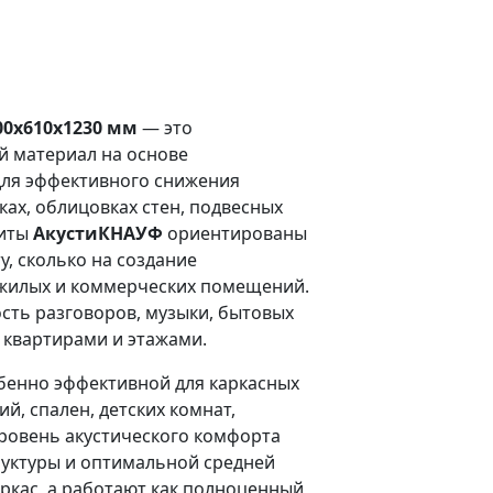
0x610x1230 мм
— это
 материал на основе
для эффективного снижения
ах, облицовках стен, подвесных
литы
АкустиКНАУФ
ориентированы
, сколько на создание
 жилых и коммерческих помещений.
ть разговоров, музыки, бытовых
 квартирами и этажами.
бенно эффективной для каркасных
й, спален, детских комнат,
ровень акустического комфорта
руктуры и оптимальной средней
ркас, а работают как полноценный