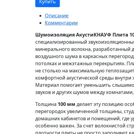
Купить
Описание
Комментарии
Шумоизоляция АкустиКНАУФ Плита 10
специализированный звукоизоляционный
минерального волокна, разработанный 
воздушного шума в каркасных перегородк
потолках и межэтажных перекрытиях. П
не столько на максимальную теплозащиту
комфортной акустической среды внутри
Материал помогает уменьшить слышимос
звуков и других шумов между комнатами,
Толщина
100 мм
делает эту позицию осо
перегородок увеличенной толщины, студи
домашних кабинетов и помещений, где у
особенно важен. За счет волокнистой ст
плотности плиты не просто заполняют ка