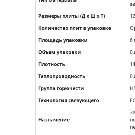
Тип материала
з
Размеры плиты (Д х Ш х Т)
12
Количество плит в упаковке
О
Площадь упаковки
6 
Объем упаковки
0,
Плотность
14
Теплопроводность
0,
Группа горючести
Н
Технология связующего
E
З
Назначение
по
п