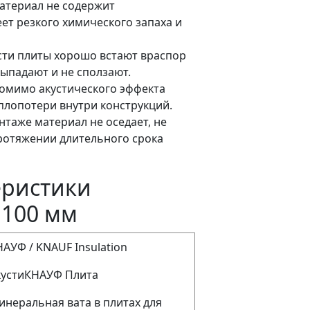
атериал не содержит
ет резкого химического запаха и
сти плиты хорошо встают враспор
ыпадают и не сползают.
омимо акустического эффекта
плопотери внутри конструкций.
таже материал не оседает, не
ротяжении длительного срока
еристики
 100 мм
АУФ / KNAUF Insulation
кустиКНАУФ Плита
инеральная вата в плитах для