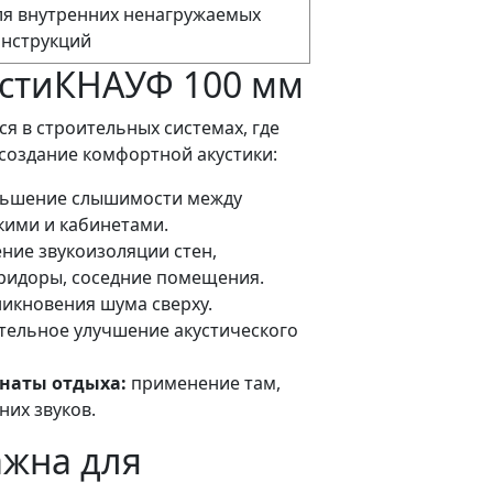
ля внутренних ненагружаемых
онструкций
устиКНАУФ 100 мм
я в строительных системах, где
создание комфортной акустики:
ьшение слышимости между
кими и кабинетами.
ние звукоизоляции стен,
оридоры, соседние помещения.
икновения шума сверху.
ельное улучшение акустического
наты отдыха:
применение там,
них звуков.
ажна для