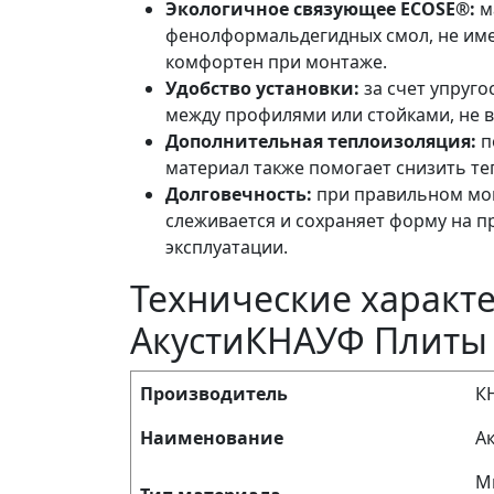
Экологичное связующее ECOSE®:
м
фенолформальдегидных смол, не име
комфортен при монтаже.
Удобство установки:
за счет упруго
между профилями или стойками, не в
Дополнительная теплоизоляция:
п
материал также помогает снизить те
Долговечность:
при правильном мон
слеживается и сохраняет форму на п
эксплуатации.
Технические характ
АкустиКНАУФ Плиты
Производитель
КН
Наименование
А
М