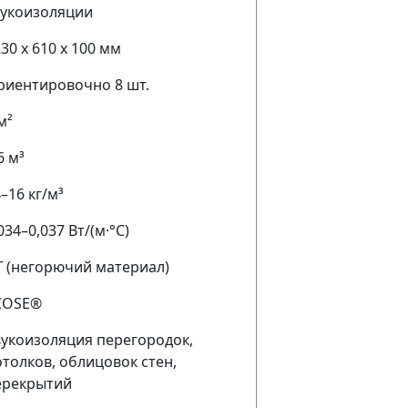
вукоизоляции
30 х 610 х 100 мм
риентировочно 8 шт.
м²
6 м³
–16 кг/м³
034–0,037 Вт/(м·°C)
Г (негорючий материал)
COSE®
вукоизоляция перегородок,
толков, облицовок стен,
ерекрытий