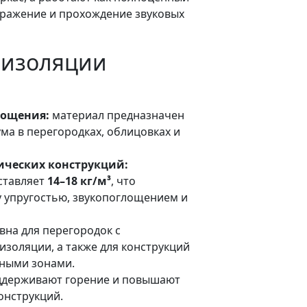
ражение и прохождение звуковых
оизоляции
м
лощения:
материал предназначен
ма в перегородках, облицовках и
ических конструкций:
ставляет
14–18 кг/м³
, что
 упругостью, звукопоглощением и
на для перегородок с
золяции, а также для конструкций
мными зонами.
ддерживают горение и повышают
онструкций.