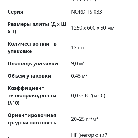
Серия
NORD TS 033
Размеры плиты (Д х Ш
1250 х 600 х 50 мм
х Т)
Количество плит в
12 шт.
упаковке
Площадь упаковки
9,0 м²
Объем упаковки
0,45 м³
Коэффициент
теплопроводности
0,033 Вт/(м·°C)
(λ10)
Ориентировочная
20–25 кг/м³
средняя плотность
НГ (негорючий