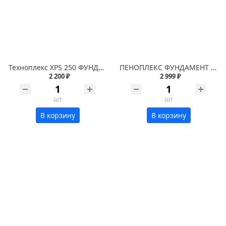
Техноплекс XPS 250 ФУНДАМЕНТ 1180x580x100 (2,74м2)(0,274м3)
ПЕНОПЛЕКС ФУНДАМЕНТ 1185x585x100 (2,7729м2)(0,2772м3)
2 200 ₽
2 999 ₽
шт
шт
В корзину
В корзину