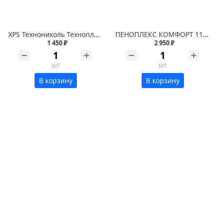
XPS Технониколь Техноплекс 1180х580х50 мм
ПЕНОПЛЕКС КОМФОРТ 1185x585x100 (2,7729м2)(0,2772м3)
1 450 ₽
2 950 ₽
шт
шт
В корзину
В корзину