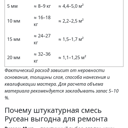
5 мм
≈ 8–9 кг
≈ 4,4–5,0 м²
≈ 16–18
10 мм
≈ 2,2–2,5 м²
кг
≈ 24–27
15 мм
≈ 1,5–1,7 м²
кг
≈ 32–36
20 мм
≈ 1,1–1,25 м²
кг
Фактический расход зависит от неровности
основания, толщины слоя, способа нанесения и
квалификации мастера. Для расчета объема
материала рекомендуется закладывать запас 5–10
%.
Почему штукатурная смесь
Русеан выгодна для ремонта