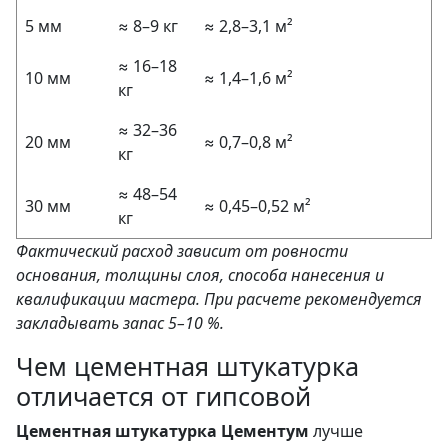
5 мм
≈ 8–9 кг
≈ 2,8–3,1 м²
≈ 16–18
10 мм
≈ 1,4–1,6 м²
кг
≈ 32–36
20 мм
≈ 0,7–0,8 м²
кг
≈ 48–54
30 мм
≈ 0,45–0,52 м²
кг
Фактический расход зависит от ровности
основания, толщины слоя, способа нанесения и
квалификации мастера. При расчете рекомендуется
закладывать запас 5–10 %.
Чем цементная штукатурка
отличается от гипсовой
Цементная штукатурка Цементум
лучше