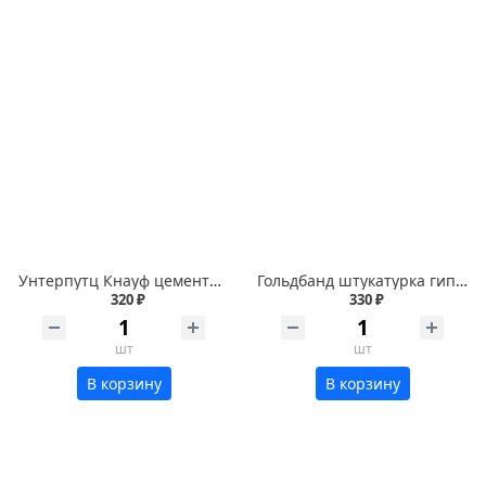
Унтерпутц Кнауф цементная штукатурка 25кг
Гольдбанд штукатурка гипсовая 30кг 1/40м
320 ₽
330 ₽
шт
шт
В корзину
В корзину