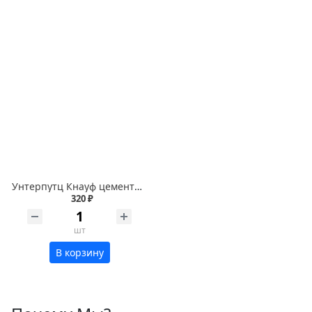
Унтерпутц Кнауф цементная штукатурка 25кг
320 ₽
шт
В корзину