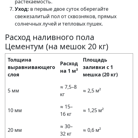
растекаемость.
Уход:
в первые двое суток оберегайте
свежезалитый пол от сквозняков, прямых
солнечных лучей и тепловых пушек.
Расход наливного пола
Цементум (на мешок 20 кг)
Толщина
Площадь
Расход
выравнивающего
заливки с 1
на 1 м²
слоя
мешка (20 кг)
≈ 7,5–8
5 мм
≈ 2,5 м²
кг
≈ 15–
10 мм
≈ 1,25 м²
16 кг
≈ 30–
20 мм
≈ 0,6 м²
32 кг