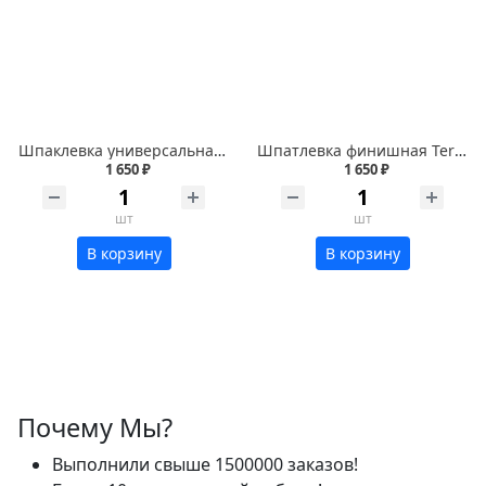
Шпаклевка универсальная Террако Terraco Handycoat All-Purpose 25 кг
Шпатлевка финишная Terraco Handycoat Washable 15 кг
1 650 ₽
1 650 ₽
шт
шт
В корзину
В корзину
Почему Мы?
Выполнили свыше 1500000 заказов!