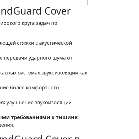
undGuard Cover
ирокого круга задач по
ающей стяжки с акустической
 передачи ударного шума от
касных системах звукоизоляции как
ние более комфортного
я:
улучшение звукоизоляции
ыми требованиями к тишине:
шения.