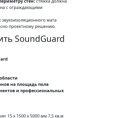
периметру стен:
стяжка должна
ана с ограждающими
 звукоизоляционного мата
асно проектному решению.
ить SoundGuard
ard
а
 области
онов на площадь пола
лиентов и профессиональных
 15 х 1500 х 5000 мм 7,5 кв.м