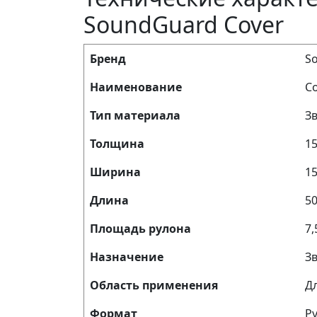
SoundGuard Cover
Бренд
S
Наименование
C
Тип материала
З
Толщина
1
Ширина
1
Длина
5
Площадь рулона
7,
Назначение
Зв
Область применения
Д
Формат
Р