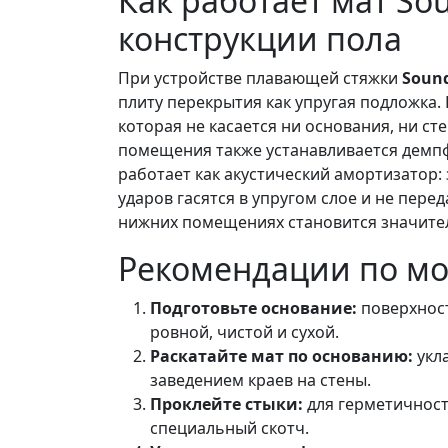
Как работает мат So
конструкции пола
При устройстве плавающей стяжки
Soun
плиту перекрытия как упругая подложка. 
которая не касается ни основания, ни с
помещения также устанавливается демпф
работает как акустический амортизатор:
ударов гасятся в упругом слое и не перед
нижних помещениях становится значите
Рекомендации по м
Подготовьте основание:
поверхнос
ровной, чистой и сухой.
Раскатайте мат по основанию:
укла
заведением краев на стены.
Проклейте стыки:
для герметичност
специальный скотч.