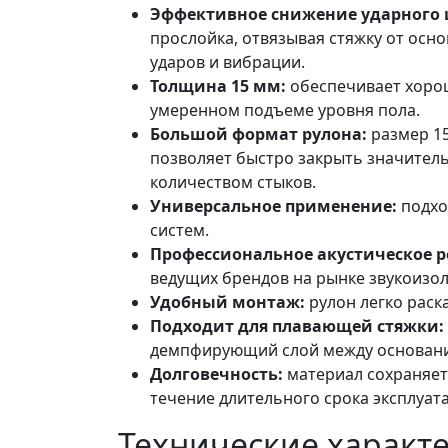
Эффективное снижение ударного
прослойка, отвязывая стяжку от осн
ударов и вибрации.
Толщина 15 мм:
обеспечивает хорош
умеренном подъеме уровня пола.
Большой формат рулона:
размер 1
позволяет быстро закрыть значите
количеством стыков.
Универсальное применение:
подхо
систем.
Профессиональное акустическое 
ведущих брендов на рынке звукоизол
Удобный монтаж:
рулон легко раска
Подходит для плавающей стяжки:
демпфирующий слой между основани
Долговечность:
материал сохраняет 
течение длительного срока эксплуат
Технические характ