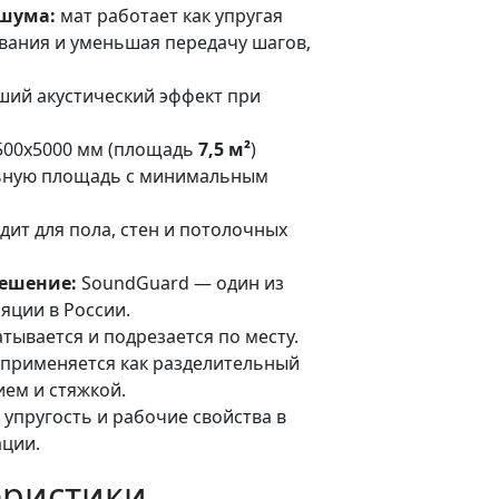
 шума:
мат работает как упругая
ования и уменьшая передачу шагов,
ий акустический эффект при
500х5000 мм (площадь
7,5 м²
)
льную площадь с минимальным
дит для пола, стен и потолочных
решение:
SoundGuard — один из
яции в России.
тывается и подрезается по месту.
применяется как разделительный
ем и стяжкой.
упругость и рабочие свойства в
ации.
еристики