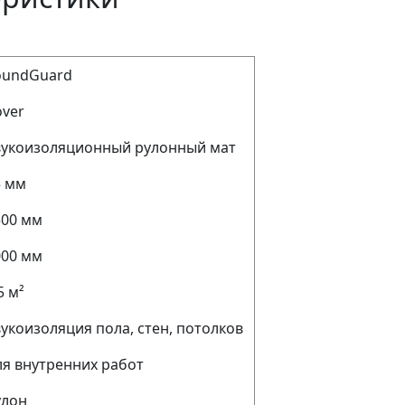
oundGuard
over
вукоизоляционный рулонный мат
5 мм
500 мм
000 мм
5 м²
укоизоляция пола, стен, потолков
ля внутренних работ
улон