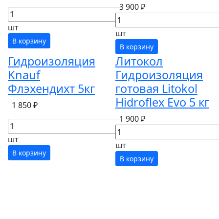
3 900 ₽
шт
шт
В корзину
В корзину
Гидроизоляция
Литокол
Knauf
Гидроизоляция
Флэхендихт 5кг
готовая Litokol
Hidroflex Evo 5 кг
1 850 ₽
1 900 ₽
шт
шт
В корзину
В корзину