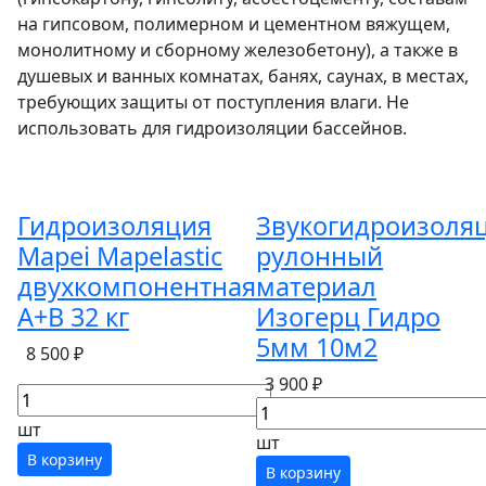
на гипсовом, полимерном и цементном вяжущем,
монолитному и сборному железобетону), а также в
душевых и ванных комнатах, банях, саунах, в местах,
требующих защиты от поступления влаги. Не
использовать для гидроизоляции бассейнов.
Гидроизоляция
Звукогидроизоля
Mapei Mapelastic
рулонный
двухкомпонентная
материал
A+B 32 кг
Изогерц Гидро
5мм 10м2
8 500 ₽
3 900 ₽
шт
шт
В корзину
В корзину