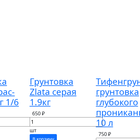
ка
Грунтовка
Тифенгру
рас-
Zlata серая
грунтовка
г 1/6
1.9кг
глубокого
проникан
650 ₽
10 л
шт
750 ₽
В корзину